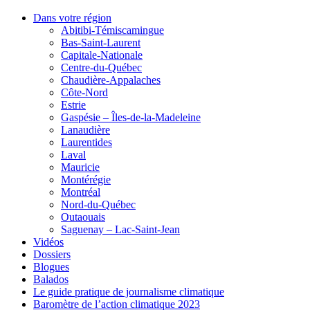
Dans votre région
Abitibi-Témiscamingue
Bas-Saint-Laurent
Capitale-Nationale
Centre-du-Québec
Chaudière-Appalaches
Côte-Nord
Estrie
Gaspésie – Îles-de-la-Madeleine
Lanaudière
Laurentides
Laval
Mauricie
Montérégie
Montréal
Nord-du-Québec
Outaouais
Saguenay – Lac-Saint-Jean
Vidéos
Dossiers
Blogues
Balados
Le guide pratique de journalisme climatique
Baromètre de l’action climatique 2023