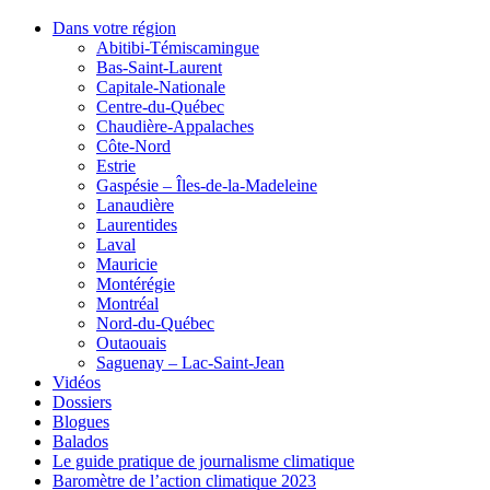
Dans votre région
Abitibi-Témiscamingue
Bas-Saint-Laurent
Capitale-Nationale
Centre-du-Québec
Chaudière-Appalaches
Côte-Nord
Estrie
Gaspésie – Îles-de-la-Madeleine
Lanaudière
Laurentides
Laval
Mauricie
Montérégie
Montréal
Nord-du-Québec
Outaouais
Saguenay – Lac-Saint-Jean
Vidéos
Dossiers
Blogues
Balados
Le guide pratique de journalisme climatique
Baromètre de l’action climatique 2023