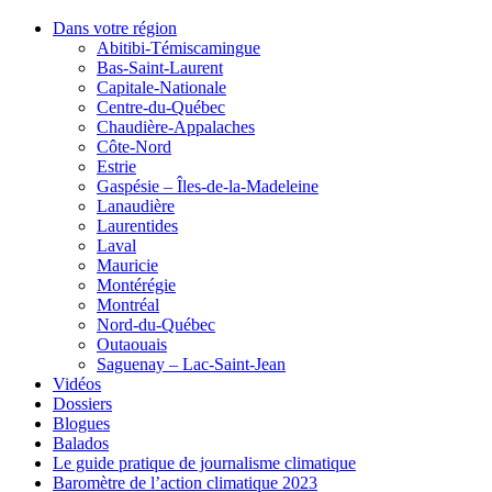
Dans votre région
Abitibi-Témiscamingue
Bas-Saint-Laurent
Capitale-Nationale
Centre-du-Québec
Chaudière-Appalaches
Côte-Nord
Estrie
Gaspésie – Îles-de-la-Madeleine
Lanaudière
Laurentides
Laval
Mauricie
Montérégie
Montréal
Nord-du-Québec
Outaouais
Saguenay – Lac-Saint-Jean
Vidéos
Dossiers
Blogues
Balados
Le guide pratique de journalisme climatique
Baromètre de l’action climatique 2023