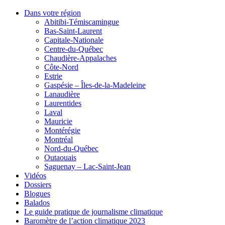
Dans votre région
Abitibi-Témiscamingue
Bas-Saint-Laurent
Capitale-Nationale
Centre-du-Québec
Chaudière-Appalaches
Côte-Nord
Estrie
Gaspésie – Îles-de-la-Madeleine
Lanaudière
Laurentides
Laval
Mauricie
Montérégie
Montréal
Nord-du-Québec
Outaouais
Saguenay – Lac-Saint-Jean
Vidéos
Dossiers
Blogues
Balados
Le guide pratique de journalisme climatique
Baromètre de l’action climatique 2023