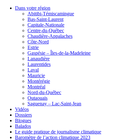
Dans votre région
Abitibi-Témiscamingue
Bas-Saint-Laurent
Capitale-Nationale
Centre-du-Québec
Chaudière-Appalaches
Côte-Nord
Estrie
Gaspésie – Îles-de-la-Madeleine
Lanaudière
Laurentides
Laval
Mauricie
Montérégie
Montréal
Nord-du-Québec
Outaouais
Saguenay – Lac-Saint-Jean
Vidéos
Dossiers
Blogues
Balados
Le guide pratique de journalisme climatique
Baromètre de l’action climatique 2023