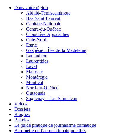
Dans votre région
Abitibi-Témiscamingue
Bas-Saint-Laurent
Capitale-Nationale
Centre-du-Québec
Chaudière-Appalaches
Côte-Nord
Estrie
Gaspésie – Îles-de-la-Madeleine
Lanaudière
Laurentides
Laval
Mauricie
Montérégie
Montréal
Nord-du-Québec
Outaouais
Saguenay – Lac-Saint-Jean
Vidéos
Dossiers
Blogues
Balados
Le guide pratique de journalisme climatique
Baromètre de l’action climatique 2023