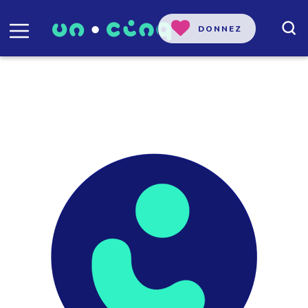
DONNEZ
Marie-Ève DuSablon, Initiative
de journalisme local