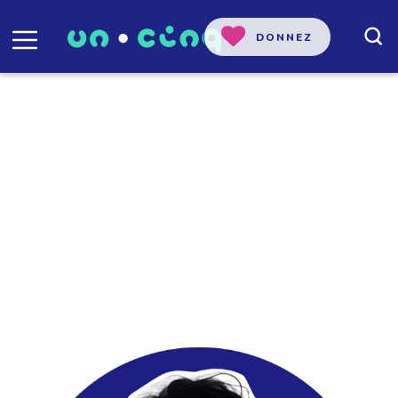
DONNEZ
Isabelle Lessard
Cheffe scientifique de Futur
Simple/Unpointcinq