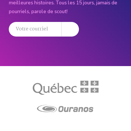
meilleures histoires. Tous les 15 jours, jamais de
pourriels, parole de scout!