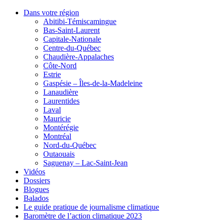
Dans votre région
Abitibi-Témiscamingue
Bas-Saint-Laurent
Capitale-Nationale
Centre-du-Québec
Chaudière-Appalaches
Côte-Nord
Estrie
Gaspésie – Îles-de-la-Madeleine
Lanaudière
Laurentides
Laval
Mauricie
Montérégie
Montréal
Nord-du-Québec
Outaouais
Saguenay – Lac-Saint-Jean
Vidéos
Dossiers
Blogues
Balados
Le guide pratique de journalisme climatique
Baromètre de l’action climatique 2023