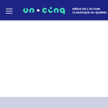
MÉDIA DE L'ACTION
CLIMATIQUE AU QUÉBEC
Le média qui d
l'atmosphère
Articles
Que des solutions concrètes et inspirantes. I
notre infolettre pour découvrir des initiative
qui créent le mouvement.