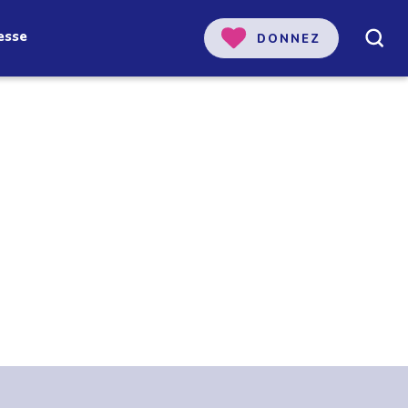
esse
DONNEZ
 notre