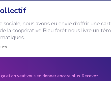
ollectif
e
s
o
c
i
a
l
e
,
n
o
u
s
a
v
o
n
s
e
u
e
n
v
i
e
d
’
o
f
f
r
i
r
u
n
e
c
a
r
t
d
e
l
a
c
o
o
p
é
r
a
t
i
v
e
B
l
e
u
f
o
r
ê
t
n
o
u
s
l
i
v
r
e
u
n
t
é
m
i
m
a
t
i
q
u
e
s
.
ques
 ça et on veut vous en donner encore plus. Recevez
folettre avec nos meilleures histoires. Tous les 15
amais de pourriels, parole de scout!