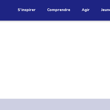
S’inspirer
Comprendre
Agir
Jeun
étend
 récents
Découvrez
infolettre!
ci au Québec. Abonnez-vous à
s prometteuses et des gestes
JE M'ABONNE