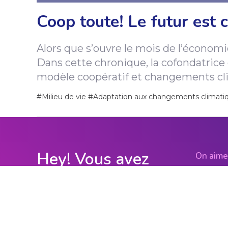
Coop toute! Le futur est c
A
l
o
r
s
q
u
e
s
’
o
u
v
r
e
l
e
m
o
i
s
d
e
l
’
é
c
o
n
o
m
i
D
a
n
s
c
e
t
t
e
c
h
r
o
n
i
q
u
e
,
l
a
c
o
f
o
n
d
a
t
r
i
c
e
m
o
d
è
l
e
c
o
o
p
é
r
a
t
i
f
e
t
c
h
a
n
g
e
m
e
n
t
s
c
l
#Milieu de vie
#Adaptation aux changements climati
Hey! Vous avez
On aime
notre in
apprécié?
jours, j