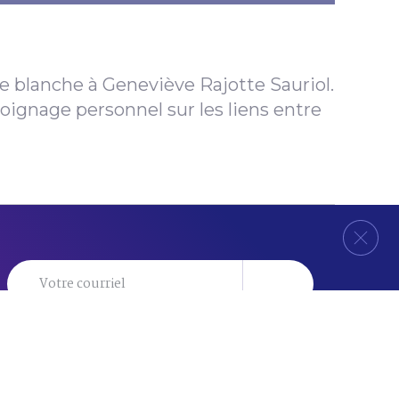
e
b
l
a
n
c
h
e
à
G
e
n
e
v
i
è
v
e
R
a
j
o
t
t
e
S
a
u
r
i
o
l
.
o
i
g
n
a
g
e
p
e
r
s
o
n
n
e
l
s
u
r
l
e
s
l
i
e
n
s
e
n
t
r
e