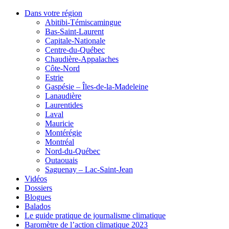
Dans votre région
Abitibi-Témiscamingue
Bas-Saint-Laurent
Capitale-Nationale
Centre-du-Québec
Chaudière-Appalaches
Côte-Nord
Estrie
Gaspésie – Îles-de-la-Madeleine
Lanaudière
Laurentides
Laval
Mauricie
Montérégie
Montréal
Nord-du-Québec
Outaouais
Saguenay – Lac-Saint-Jean
Vidéos
Dossiers
Blogues
Balados
Le guide pratique de journalisme climatique
Baromètre de l’action climatique 2023