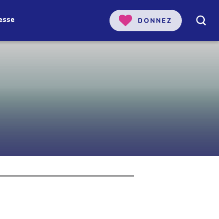
esse
DONNEZ
 notre