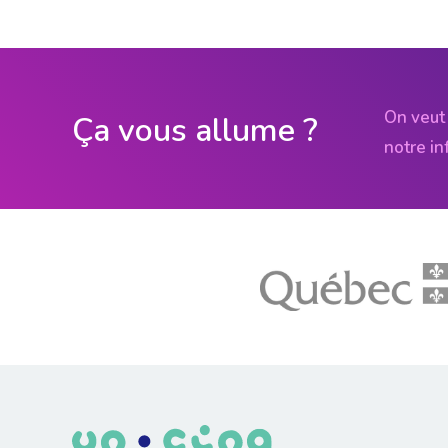
On veut 
Ça vous allume ?
notre in