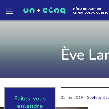
MÉDIA DE L'ACTION
CLIMATIQUE AU QUÉBEC
Le média qui d
l'atmosphère
Ève La
Que des solutions concrètes et inspirantes. I
notre infolettre pour découvrir des initiative
qui créent le mouvement.
Faites-vous
23 mai 2019 -
Geoffrey Dir
EN SAVOIR +
entendre