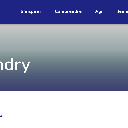
S’inspirer
Comprendre
Agir
Jeun
étend
Découvrez
ndry
infolettre!
ci au Québec. Abonnez-vous à
s prometteuses et des gestes
JE M'ABONNE
at
,