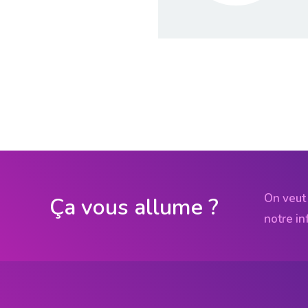
On veut 
Ça vous allume ?
notre in