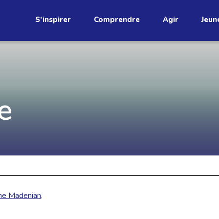
S’inspirer
Comprendre
Agir
Jeun
étend
Découvrez
e
infolettre!
ci au Québec. Abonnez-vous à
s prometteuses et des gestes
JE M'ABONNE
ne Madenian
,