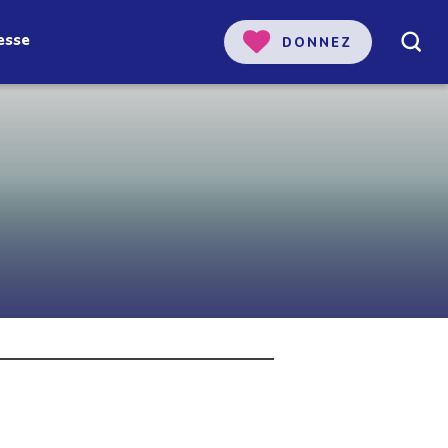
esse
DONNEZ
 notre