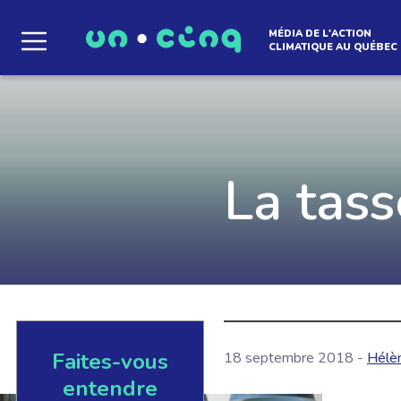
MÉDIA DE L'ACTION
CLIMATIQUE AU QUÉBEC
Le média qui d
l'atmosphère
La tass
Que des solutions concrètes et inspirantes. I
notre infolettre pour découvrir des initiative
qui créent le mouvement.
Faites-vous
18 septembre 2018 -
Hélè
EN SAVOIR +
entendre