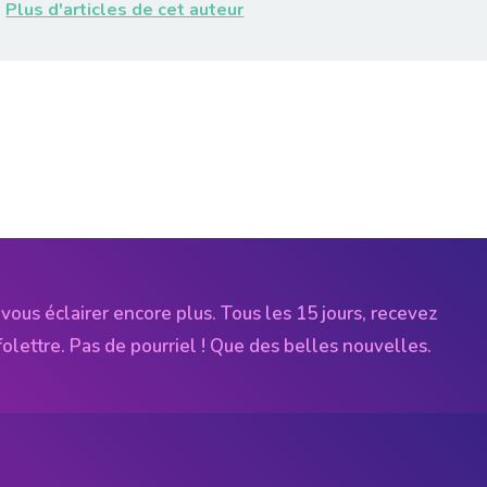
Plus d'articles de cet auteur
vous éclairer encore plus. Tous les 15 jours, recevez
folettre. Pas de pourriel ! Que des belles nouvelles.