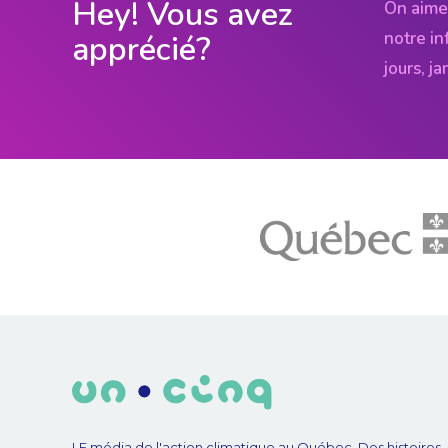
Hey! Vous avez
On aime
notre in
apprécié?
jours, j
LE média de l'action climatique au Québec. Des histoires