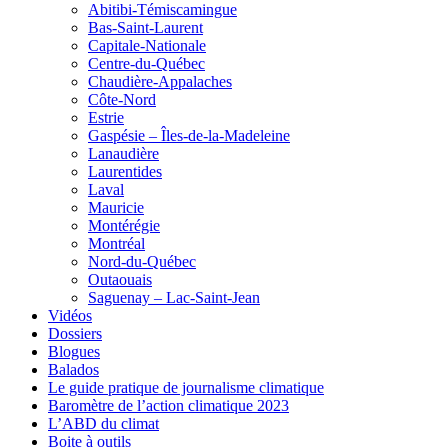
Abitibi-Témiscamingue
Bas-Saint-Laurent
Capitale-Nationale
Centre-du-Québec
Chaudière-Appalaches
Côte-Nord
Estrie
Gaspésie – Îles-de-la-Madeleine
Lanaudière
Laurentides
Laval
Mauricie
Montérégie
Montréal
Nord-du-Québec
Outaouais
Saguenay – Lac-Saint-Jean
Vidéos
Dossiers
Blogues
Balados
Le guide pratique de journalisme climatique
Baromètre de l’action climatique 2023
L’ABD du climat
Boite à outils