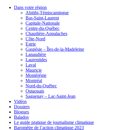
Dans votre région
Abitibi-Témiscamingue
Bas-Saint-Laurent
Capitale-Nationale
Centre-du-Québec
Chaudière-Appalaches
Côte-Nord
Estrie
Gaspésie – Îles-de-la-Madeleine
Lanaudière
Laurentides
Laval
Mauricie
Montérégie
Montréal
Nord-du-Québec
Outaouais
Saguenay – Lac-Saint-Jean
Vidéos
Dossiers
Blogues
Balados
Le guide pratique de journalisme climatique
Baromètre de l’action climatique 2023