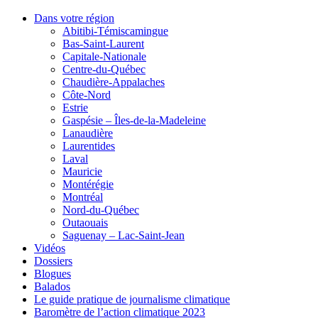
Dans votre région
Abitibi-Témiscamingue
Bas-Saint-Laurent
Capitale-Nationale
Centre-du-Québec
Chaudière-Appalaches
Côte-Nord
Estrie
Gaspésie – Îles-de-la-Madeleine
Lanaudière
Laurentides
Laval
Mauricie
Montérégie
Montréal
Nord-du-Québec
Outaouais
Saguenay – Lac-Saint-Jean
Vidéos
Dossiers
Blogues
Balados
Le guide pratique de journalisme climatique
Baromètre de l’action climatique 2023