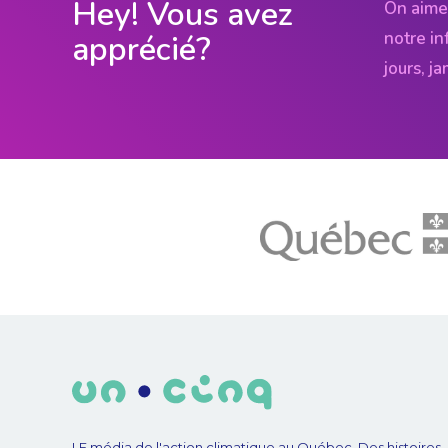
Hey! Vous avez
On aime
notre in
apprécié?
jours, j
LE média de l'action climatique au Québec. Des histoires