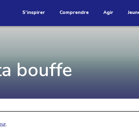
S’inspirer
Comprendre
Agir
Jeun
étend
Découvrez
ta bouffe
infolettre!
ci au Québec. Abonnez-vous à
s prometteuses et des gestes
JE M'ABONNE
eur
,