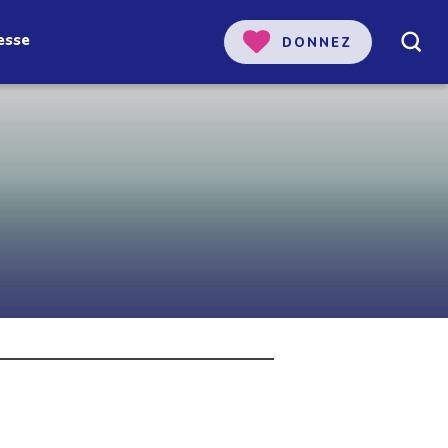
esse
DONNEZ
 notre