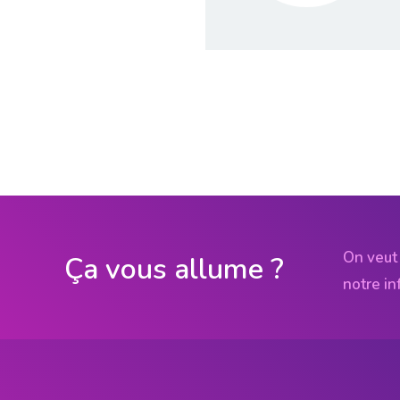
On veut 
Ça vous allume ?
notre in