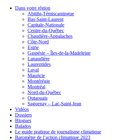
Dans votre région
Abitibi-Témiscamingue
Bas-Saint-Laurent
Capitale-Nationale
Centre-du-Québec
Chaudière-Appalaches
Côte-Nord
Estrie
Gaspésie – Îles-de-la-Madeleine
Lanaudière
Laurentides
Laval
Mauricie
Montérégie
Montréal
Nord-du-Québec
Outaouais
Saguenay – Lac-Saint-Jean
Vidéos
Dossiers
Blogues
Balados
Le guide pratique de journalisme climatique
Baromètre de l’action climatique 2023