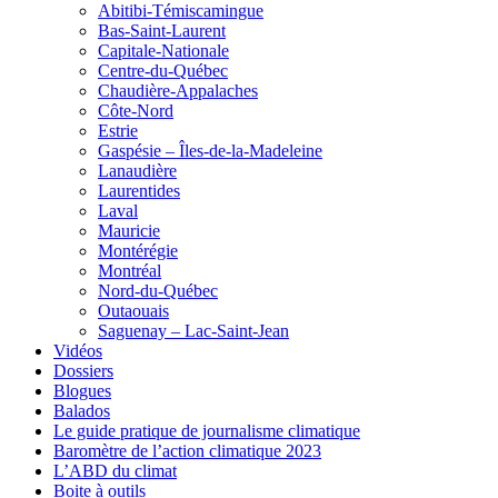
Abitibi-Témiscamingue
Bas-Saint-Laurent
Capitale-Nationale
Centre-du-Québec
Chaudière-Appalaches
Côte-Nord
Estrie
Gaspésie – Îles-de-la-Madeleine
Lanaudière
Laurentides
Laval
Mauricie
Montérégie
Montréal
Nord-du-Québec
Outaouais
Saguenay – Lac-Saint-Jean
Vidéos
Dossiers
Blogues
Balados
Le guide pratique de journalisme climatique
Baromètre de l’action climatique 2023
L’ABD du climat
Boite à outils