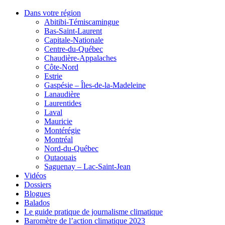
Dans votre région
Abitibi-Témiscamingue
Bas-Saint-Laurent
Capitale-Nationale
Centre-du-Québec
Chaudière-Appalaches
Côte-Nord
Estrie
Gaspésie – Îles-de-la-Madeleine
Lanaudière
Laurentides
Laval
Mauricie
Montérégie
Montréal
Nord-du-Québec
Outaouais
Saguenay – Lac-Saint-Jean
Vidéos
Dossiers
Blogues
Balados
Le guide pratique de journalisme climatique
Baromètre de l’action climatique 2023