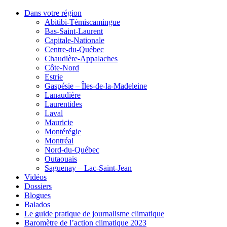
Dans votre région
Abitibi-Témiscamingue
Bas-Saint-Laurent
Capitale-Nationale
Centre-du-Québec
Chaudière-Appalaches
Côte-Nord
Estrie
Gaspésie – Îles-de-la-Madeleine
Lanaudière
Laurentides
Laval
Mauricie
Montérégie
Montréal
Nord-du-Québec
Outaouais
Saguenay – Lac-Saint-Jean
Vidéos
Dossiers
Blogues
Balados
Le guide pratique de journalisme climatique
Baromètre de l’action climatique 2023