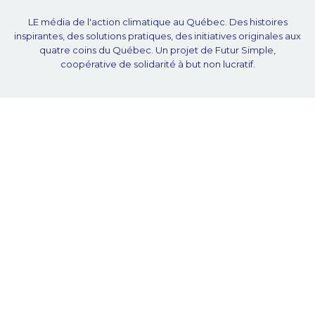
LE média de l'action climatique au Québec. Des histoires
inspirantes, des solutions pratiques, des initiatives originales aux
quatre coins du Québec. Un projet de Futur Simple,
coopérative de solidarité à but non lucratif.
À propos
Notre équipe
Nos partenaires
Plan du site
Proposer projet
Politique de confidentialité
© Unpointcinq 2026