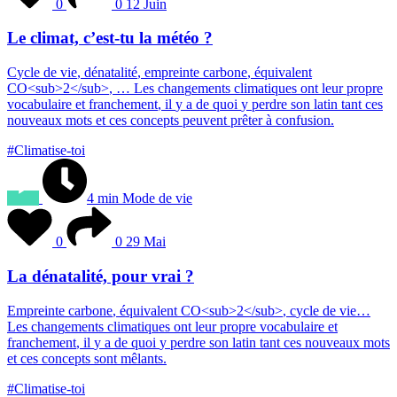
0
0
12 Juin
Le climat, c’est-tu la météo ?
C
y
c
l
e
d
e
v
i
e
,
d
é
n
a
t
a
l
i
t
é
,
e
m
p
r
e
i
n
t
e
c
a
r
b
o
n
e
,
é
q
u
i
v
a
l
e
n
t
C
O
<
s
u
b
>
2
<
/
s
u
b
>
,
…
L
e
s
c
h
a
n
g
e
m
e
n
t
s
c
l
i
m
a
t
i
q
u
e
s
o
n
t
l
e
u
r
p
r
o
p
r
e
v
o
c
a
b
u
l
a
i
r
e
e
t
f
r
a
n
c
h
e
m
e
n
t
,
i
l
y
a
d
e
q
u
o
i
y
p
e
r
d
r
e
s
o
n
l
a
t
i
n
t
a
n
t
c
e
s
n
o
u
v
e
a
u
x
m
o
t
s
e
t
c
e
s
c
o
n
c
e
p
t
s
p
e
u
v
e
n
t
p
r
ê
t
e
r
à
c
o
n
f
u
s
i
o
n
.
#Climatise-toi
4 min
Mode de vie
0
0
29 Mai
La dénatalité, pour vrai ?
E
m
p
r
e
i
n
t
e
c
a
r
b
o
n
e
,
é
q
u
i
v
a
l
e
n
t
C
O
<
s
u
b
>
2
<
/
s
u
b
>
,
c
y
c
l
e
d
e
v
i
e
…
L
e
s
c
h
a
n
g
e
m
e
n
t
s
c
l
i
m
a
t
i
q
u
e
s
o
n
t
l
e
u
r
p
r
o
p
r
e
v
o
c
a
b
u
l
a
i
r
e
e
t
f
r
a
n
c
h
e
m
e
n
t
,
i
l
y
a
d
e
q
u
o
i
y
p
e
r
d
r
e
s
o
n
l
a
t
i
n
t
a
n
t
c
e
s
n
o
u
v
e
a
u
x
m
o
t
s
e
t
c
e
s
c
o
n
c
e
p
t
s
s
o
n
t
m
ê
l
a
n
t
s
.
#Climatise-toi