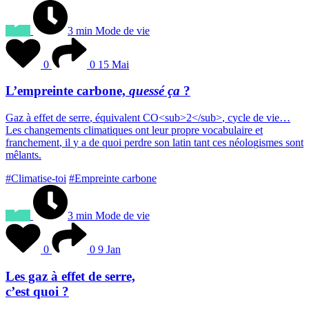
3 min
Mode de vie
0
0
15 Mai
L’empreinte carbone,
quessé ça
?
G
a
z
à
e
f
f
e
t
d
e
s
e
r
r
e
,
é
q
u
i
v
a
l
e
n
t
C
O
<
s
u
b
>
2
<
/
s
u
b
>
,
c
y
c
l
e
d
e
v
i
e
…
L
e
s
c
h
a
n
g
e
m
e
n
t
s
c
l
i
m
a
t
i
q
u
e
s
o
n
t
l
e
u
r
p
r
o
p
r
e
v
o
c
a
b
u
l
a
i
r
e
e
t
f
r
a
n
c
h
e
m
e
n
t
,
i
l
y
a
d
e
q
u
o
i
p
e
r
d
r
e
s
o
n
l
a
t
i
n
t
a
n
t
c
e
s
n
é
o
l
o
g
i
s
m
e
s
s
o
n
t
m
ê
l
a
n
t
s
.
#Climatise-toi
#Empreinte carbone
3 min
Mode de vie
0
0
9 Jan
Les gaz à effet de serre,
c’est quoi ?