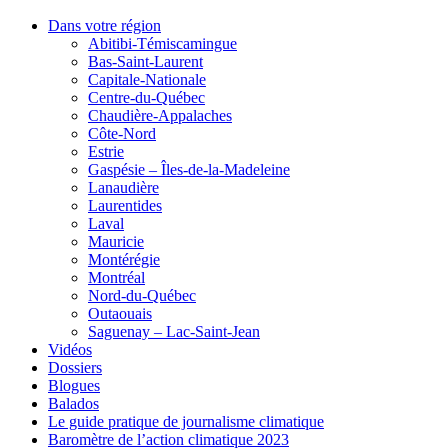
Dans votre région
Abitibi-Témiscamingue
Bas-Saint-Laurent
Capitale-Nationale
Centre-du-Québec
Chaudière-Appalaches
Côte-Nord
Estrie
Gaspésie – Îles-de-la-Madeleine
Lanaudière
Laurentides
Laval
Mauricie
Montérégie
Montréal
Nord-du-Québec
Outaouais
Saguenay – Lac-Saint-Jean
Vidéos
Dossiers
Blogues
Balados
Le guide pratique de journalisme climatique
Baromètre de l’action climatique 2023