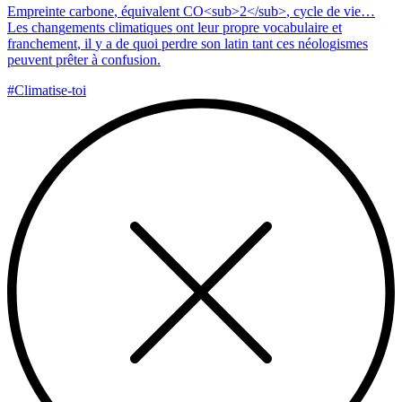
E
m
p
r
e
i
n
t
e
c
a
r
b
o
n
e
,
é
q
u
i
v
a
l
e
n
t
C
O
<
s
u
b
>
2
<
/
s
u
b
>
,
c
y
c
l
e
d
e
v
i
e
…
L
e
s
c
h
a
n
g
e
m
e
n
t
s
c
l
i
m
a
t
i
q
u
e
s
o
n
t
l
e
u
r
p
r
o
p
r
e
v
o
c
a
b
u
l
a
i
r
e
e
t
f
r
a
n
c
h
e
m
e
n
t
,
i
l
y
a
d
e
q
u
o
i
p
e
r
d
r
e
s
o
n
l
a
t
i
n
t
a
n
t
c
e
s
n
é
o
l
o
g
i
s
m
e
s
p
e
u
v
e
n
t
p
r
ê
t
e
r
à
c
o
n
f
u
s
i
o
n
.
#Climatise-toi