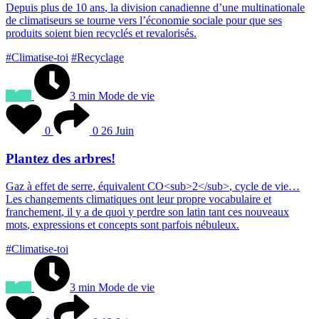
D
e
p
u
i
s
p
l
u
s
d
e
1
0
a
n
s
,
l
a
d
i
v
i
s
i
o
n
c
a
n
a
d
i
e
n
n
e
d
’
u
n
e
m
u
l
t
i
n
a
t
i
o
n
a
l
e
d
e
c
l
i
m
a
t
i
s
e
u
r
s
s
e
t
o
u
r
n
e
v
e
r
s
l
’
é
c
o
n
o
m
i
e
s
o
c
i
a
l
e
p
o
u
r
q
u
e
s
e
s
p
r
o
d
u
i
t
s
s
o
i
e
n
t
b
i
e
n
r
e
c
y
c
l
é
s
e
t
r
e
v
a
l
o
r
i
s
é
s
.
#Climatise-toi
#Recyclage
3 min
Mode de vie
0
0
26 Juin
Plantez des arbres!
G
a
z
à
e
f
f
e
t
d
e
s
e
r
r
e
,
é
q
u
i
v
a
l
e
n
t
C
O
<
s
u
b
>
2
<
/
s
u
b
>
,
c
y
c
l
e
d
e
v
i
e
…
L
e
s
c
h
a
n
g
e
m
e
n
t
s
c
l
i
m
a
t
i
q
u
e
s
o
n
t
l
e
u
r
p
r
o
p
r
e
v
o
c
a
b
u
l
a
i
r
e
e
t
f
r
a
n
c
h
e
m
e
n
t
,
i
l
y
a
d
e
q
u
o
i
y
p
e
r
d
r
e
s
o
n
l
a
t
i
n
t
a
n
t
c
e
s
n
o
u
v
e
a
u
x
m
o
t
s
,
e
x
p
r
e
s
s
i
o
n
s
e
t
c
o
n
c
e
p
t
s
s
o
n
t
p
a
r
f
o
i
s
n
é
b
u
l
e
u
x
.
#Climatise-toi
3 min
Mode de vie