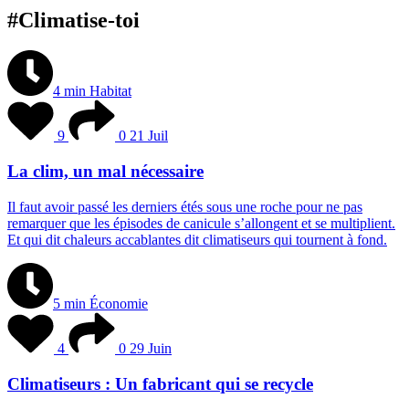
#Climatise-toi
4 min
Habitat
9
0
21 Juil
La clim, un mal nécessaire
I
l
f
a
u
t
a
v
o
i
r
p
a
s
s
é
l
e
s
d
e
r
n
i
e
r
s
é
t
é
s
s
o
u
s
u
n
e
r
o
c
h
e
p
o
u
r
n
e
p
a
s
r
e
m
a
r
q
u
e
r
q
u
e
l
e
s
é
p
i
s
o
d
e
s
d
e
c
a
n
i
c
u
l
e
s
’
a
l
l
o
n
g
e
n
t
e
t
s
e
m
u
l
t
i
p
l
i
e
n
t
.
E
t
q
u
i
d
i
t
c
h
a
l
e
u
r
s
a
c
c
a
b
l
a
n
t
e
s
d
i
t
c
l
i
m
a
t
i
s
e
u
r
s
q
u
i
t
o
u
r
n
e
n
t
à
f
o
n
d
.
5 min
Économie
4
0
29 Juin
Climatiseurs : Un fabricant qui se recycle