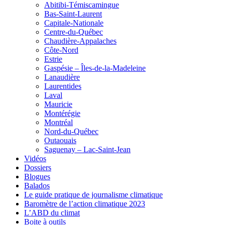
Abitibi-Témiscamingue
Bas-Saint-Laurent
Capitale-Nationale
Centre-du-Québec
Chaudière-Appalaches
Côte-Nord
Estrie
Gaspésie – Îles-de-la-Madeleine
Lanaudière
Laurentides
Laval
Mauricie
Montérégie
Montréal
Nord-du-Québec
Outaouais
Saguenay – Lac-Saint-Jean
Vidéos
Dossiers
Blogues
Balados
Le guide pratique de journalisme climatique
Baromètre de l’action climatique 2023
L’ABD du climat
Boite à outils