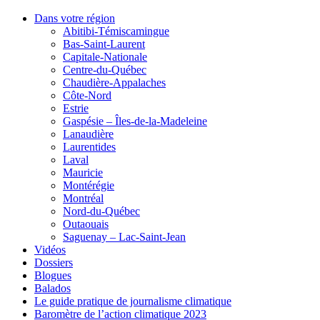
Dans votre région
Abitibi-Témiscamingue
Bas-Saint-Laurent
Capitale-Nationale
Centre-du-Québec
Chaudière-Appalaches
Côte-Nord
Estrie
Gaspésie – Îles-de-la-Madeleine
Lanaudière
Laurentides
Laval
Mauricie
Montérégie
Montréal
Nord-du-Québec
Outaouais
Saguenay – Lac-Saint-Jean
Vidéos
Dossiers
Blogues
Balados
Le guide pratique de journalisme climatique
Baromètre de l’action climatique 2023