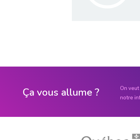
On veut 
Ça vous allume ?
notre in