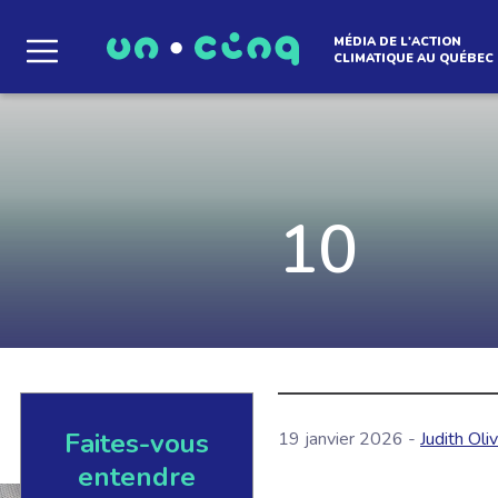
MÉDIA DE L'ACTION
CLIMATIQUE AU QUÉBEC
Le média qui d
l'atmosphère
10
Que des solutions concrètes et inspirantes. I
notre infolettre pour découvrir des initiative
qui créent le mouvement.
Faites-vous
19 janvier 2026 -
Judith Oli
EN SAVOIR +
entendre