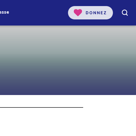
esse
DONNEZ
 notre