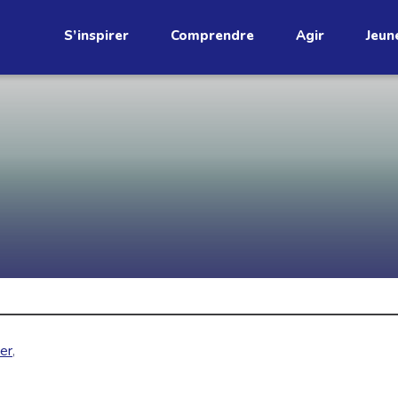
S’inspirer
Comprendre
Agir
Jeun
étend
Découvrez
infolettre!
ci au Québec. Abonnez-vous à
s prometteuses et des gestes
JE M'ABONNE
ver
,