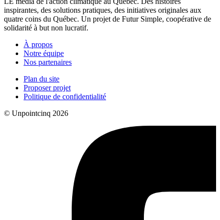
LE média de l'action climatique au Québec. Des histoires
inspirantes, des solutions pratiques, des initiatives originales aux
quatre coins du Québec. Un projet de Futur Simple, coopérative de
solidarité à but non lucratif.
À propos
Notre équipe
Nos partenaires
Plan du site
Proposer projet
Politique de confidentialité
© Unpointcinq 2026