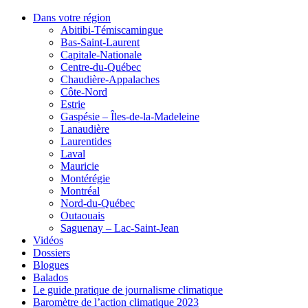
Dans votre région
Abitibi-Témiscamingue
Bas-Saint-Laurent
Capitale-Nationale
Centre-du-Québec
Chaudière-Appalaches
Côte-Nord
Estrie
Gaspésie – Îles-de-la-Madeleine
Lanaudière
Laurentides
Laval
Mauricie
Montérégie
Montréal
Nord-du-Québec
Outaouais
Saguenay – Lac-Saint-Jean
Vidéos
Dossiers
Blogues
Balados
Le guide pratique de journalisme climatique
Baromètre de l’action climatique 2023