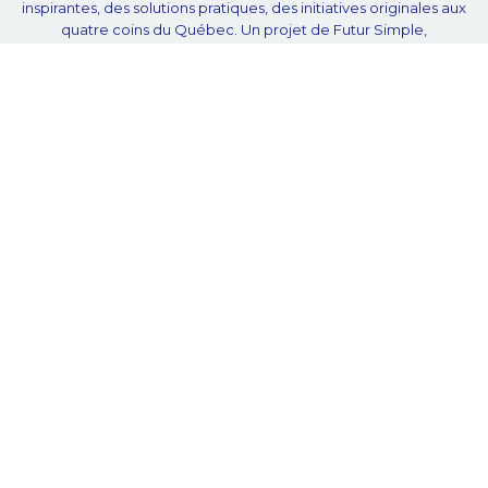
inspirantes, des solutions pratiques, des initiatives originales aux
quatre coins du Québec. Un projet de Futur Simple,
coopérative de solidarité à but non lucratif.
À propos
Notre équipe
Nos partenaires
Plan du site
Proposer projet
Politique de confidentialité
© Unpointcinq 2026