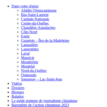
Dans votre région
Abitibi-Témiscamingue
Bas-Saint-Laurent
Capitale-Nationale
Centre-du-Québec
Chaudière-Appalaches
Côte-Nord
Estrie
Gaspésie – Îles-de-la-Madeleine
Lanaudière
Laurentides
Laval
Mauricie
Montérégie
Montréal
Nord-du-Québec
Outaouais
Saguenay – Lac-Saint-Jean
Vidéos
Dossiers
Blogues
Balados
Le guide pratique de journalisme climatique
Baromètre de l’action climatique 2023