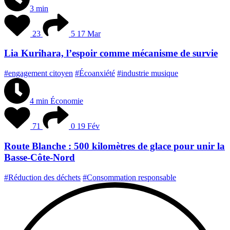
3 min
23
5
17 Mar
Lia Kurihara, l’espoir comme mécanisme de survie
#engagement citoyen
#Écoanxiété
#industrie musique
4 min
Économie
71
0
19 Fév
Route Blanche : 500 kilomètres de glace pour unir la
Basse-Côte-Nord
#Réduction des déchets
#Consommation responsable