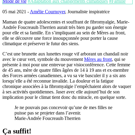
Mode de vie
#Adaptation aux changements climatiques
#Famille
05 mai 2021 -
Amélie Cournoyer
, Journaliste inspiratrice
Maman de quatre adolescentes et souffrant de fibromyalgie, Marie-
Andrée Foucreault-Therrien aurait très bien pu garder son énergie
pour elle et sa famille. En s’impliquant au sein de Mères au front,
elle se découvre une force insoupçonnée pour porter la cause
climatique et préserver le futur des siens.
C’est une brunette aux lunettes rouge vif arborant un chandail noir
avec le cœur vert, symbole du mouvement
Mères au front
, qui se
présente à moi pour une entrevue par visioconférence. Cette femme
de 45 ans, mère de quatre filles âgées de 14 à 19 ans et ex-membre
des Forces armées canadiennes, a vu sa vie basculer il y a six ans
lorsqu’elle a été reconnue invalide. La douleur et la fatigue
chronique associées à la fibromyalgie l’empêchaient alors de vaquer
à ses activités quotidiennes. Jaser avec elle aujourd’hui de son
implication pour le climat tient donc du miracle, en quelque sorte.
Je ne pouvais pas concevoir qu’une de mes filles ne
puisse pas se projeter dans l’avenir.
Marie-Andrée Foucreault-Therrien
Ça suffit!