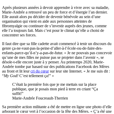
Après plusieurs années à devoir apprendre à vivre avec sa maladie,
Marie-Andrée a retrouvé un peu de force et d’énergie l’an dernier.
Elle aurait alors pu décider de devenir bénévole au sein d’une
organisation qui vient en aide aux personnes atteintes de
fibromyalgie ou continuer de s’investir auprès des jeunes, comme
elle l’a toujours fait. Mais c’est pour le climat qu’elle a choisi de
concentrer ses forces.
Il faut dire que sa fille cadette avait commencé à tenir un discours du
genre ça-ne-vaut-pas-la-peine-d’aller-à-l’école-ou-de-faire-des-
enfants-parce-qu’il-n’y-a-pas-de-futur. « Je ne pouvais pas concevoir
qu’une de mes filles ne puisse pas se projeter dans l’avenir », se
désole-t-elle encore juste à y penser. Au printemps 2020, Marie-
Andrée tombe par hasard sur des publications Facebook des Mères
au front et lit leur
cri du cœur
sur leur site Internet. « Je me suis dit :
“
My God!
C’est tellement ça!” »
C’était la première fois que je me mettais sur la place
publique, que je posais mon pied à terre en criant “Ça
suffit!”
Marie-Andrée Foucreault-Therrien
Sa première action militante a été de mettre en ligne une photo d’elle
arborant le cœur vert à l’occasion de la fête des Mères. « Ç’a été une