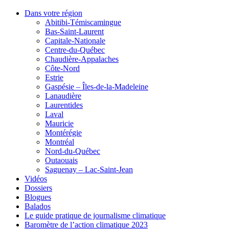
Dans votre région
Abitibi-Témiscamingue
Bas-Saint-Laurent
Capitale-Nationale
Centre-du-Québec
Chaudière-Appalaches
Côte-Nord
Estrie
Gaspésie – Îles-de-la-Madeleine
Lanaudière
Laurentides
Laval
Mauricie
Montérégie
Montréal
Nord-du-Québec
Outaouais
Saguenay – Lac-Saint-Jean
Vidéos
Dossiers
Blogues
Balados
Le guide pratique de journalisme climatique
Baromètre de l’action climatique 2023