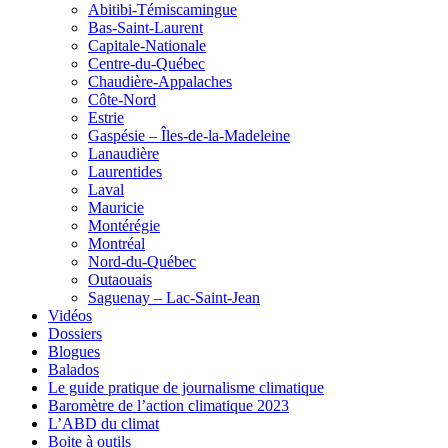
Abitibi-Témiscamingue
Bas-Saint-Laurent
Capitale-Nationale
Centre-du-Québec
Chaudière-Appalaches
Côte-Nord
Estrie
Gaspésie – Îles-de-la-Madeleine
Lanaudière
Laurentides
Laval
Mauricie
Montérégie
Montréal
Nord-du-Québec
Outaouais
Saguenay – Lac-Saint-Jean
Vidéos
Dossiers
Blogues
Balados
Le guide pratique de journalisme climatique
Baromètre de l’action climatique 2023
L’ABD du climat
Boite à outils