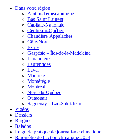
Dans votre région
Abitibi-Témiscamingue
Bas-Saint-Laurent
Capitale-Nationale
Centre-du-Québec
Chaudière-Appalaches
Côte-Nord
Estrie
Gaspésie – Îles-de-la-Madeleine
Lanaudière
Laurentides
Laval
Mauricie
Montérégie
Montréal
Nord-du-Québec
Outaouais
Saguenay – Lac-Saint-Jean
Vidéos
Dossiers
Blogues
Balados
Le guide pratique de journalisme climatique
Baromètre de l’action climatique 2023