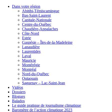
Dans votre région
Abitibi-Témiscamingue
Bas-Saint-Laurent
Capitale-Nationale
Centre-du-Québec
Chaudière-Appalaches
Côte-Nord
Estrie
Gaspésie – Îles-de-la-Madeleine
Lanaudière
Laurentides
Laval
Mauricie
Montérégie
Montréal
Nord-du-Québec
Outaouais
Saguenay – Lac-Saint-Jean
Vidéos
Dossiers
Blogues
Balados
Le guide pratique de journalisme climatique
Baromètre de l’action climatique 2023