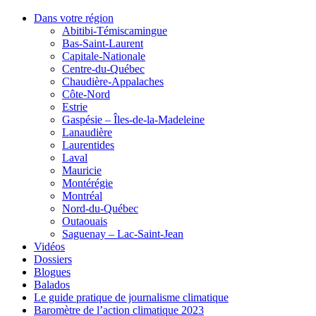
Dans votre région
Abitibi-Témiscamingue
Bas-Saint-Laurent
Capitale-Nationale
Centre-du-Québec
Chaudière-Appalaches
Côte-Nord
Estrie
Gaspésie – Îles-de-la-Madeleine
Lanaudière
Laurentides
Laval
Mauricie
Montérégie
Montréal
Nord-du-Québec
Outaouais
Saguenay – Lac-Saint-Jean
Vidéos
Dossiers
Blogues
Balados
Le guide pratique de journalisme climatique
Baromètre de l’action climatique 2023