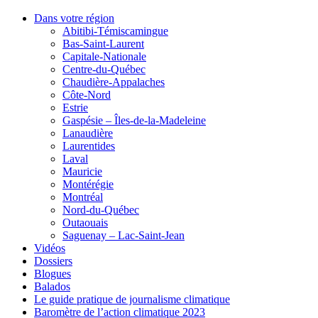
Dans votre région
Abitibi-Témiscamingue
Bas-Saint-Laurent
Capitale-Nationale
Centre-du-Québec
Chaudière-Appalaches
Côte-Nord
Estrie
Gaspésie – Îles-de-la-Madeleine
Lanaudière
Laurentides
Laval
Mauricie
Montérégie
Montréal
Nord-du-Québec
Outaouais
Saguenay – Lac-Saint-Jean
Vidéos
Dossiers
Blogues
Balados
Le guide pratique de journalisme climatique
Baromètre de l’action climatique 2023