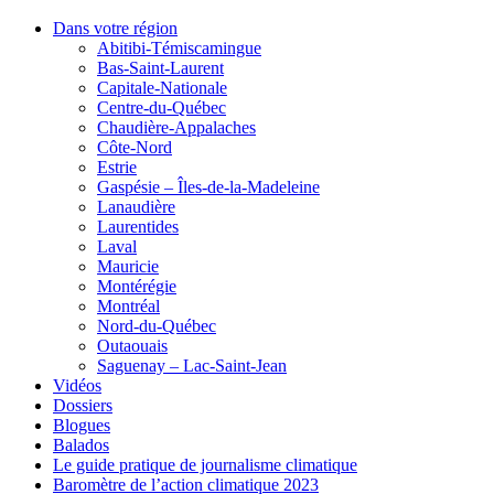
Dans votre région
Abitibi-Témiscamingue
Bas-Saint-Laurent
Capitale-Nationale
Centre-du-Québec
Chaudière-Appalaches
Côte-Nord
Estrie
Gaspésie – Îles-de-la-Madeleine
Lanaudière
Laurentides
Laval
Mauricie
Montérégie
Montréal
Nord-du-Québec
Outaouais
Saguenay – Lac-Saint-Jean
Vidéos
Dossiers
Blogues
Balados
Le guide pratique de journalisme climatique
Baromètre de l’action climatique 2023