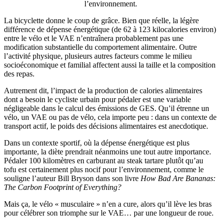
l’environnement.
La bicyclette donne le coup de grâce. Bien que réelle, la légère
différence de dépense énergétique (de 62 à 123 kilocalories environ)
entre le vélo et le VAE n’entraînera probablement pas une
modification substantielle du comportement alimentaire. Outre
l’activité physique, plusieurs autres facteurs comme le milieu
socioéconomique et familial affectent aussi la taille et la composition
des repas.
Autrement dit, l’impact de la production de calories alimentaires
dont a besoin le cycliste urbain pour pédaler est une variable
négligeable dans le calcul des émissions de GES. Qu’il étrenne un
vélo, un VAE ou pas de vélo, cela importe peu : dans un contexte de
transport actif, le poids des décisions alimentaires est anecdotique.
Dans un contexte sportif, où la dépense énergétique est plus
importante, la diète prendrait néanmoins une tout autre importance.
Pédaler 100 kilomètres en carburant au steak tartare plutôt qu’au
tofu est certainement plus nocif pour l’environnement, comme le
souligne l’auteur Bill Bryson dans son livre
How Bad Are Bananas:
The Carbon Footprint of Everything?
Mais ça, le vélo « musculaire » n’en a cure, alors qu’il lève les bras
pour célébrer son triomphe sur le VAE… par une longueur de roue.