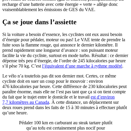
recharge d’une batterie avec cette énergie « verte » allège donc
vraisemblablement les émissions de GES du VAE.
Ça se joue dans l’assiette
Si la voiture a besoin d’essence, les cyclistes ont eux aussi besoin
d’énergie pour pédaler, moteur ou pas! Le VAE tente de prendre la
fuite sous la flamme rouge, qui annonce le dernier kilomètre. Il
prend rapidement une longueur d’avance : son puissant moteur
facilite la vie du cycliste, surtout en mode turbo. Résultat : ce dernier
dépense très peu d’énergie, de l’ordre de 245 kilocalories par heure
s’il pèse 70 kg. C’est
l’équivalent d’une marche à rythme modéré
.
Le vélo n’a toutefois pas dit son dernier mot. Certes, ce même
cycliste doit en suer un coup pour le mouvoir : environ
476 kilocalories par heure. Cette différence de 230 kilocalories peut
paraître énorme, mais elle ne l’est pas tant que ça si on tient compte
du fait que le trajet entre le domicile et le travail
est d’environ
7,7 kilomètres au Canada
. À cette distance, un déplacement sur
deux roues prend dans les faits de 15 à 30 minutes à effectuer plutôt
qu’une heure.
Pédaler 100 km en carburant au steak tartare plutôt
qu’au tofu est certainement plus nocif pour