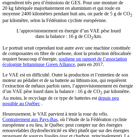
engendrent très peu d’émissions de GES. Pour une monture de
20 kg fabriquée majoritairement en aluminium et qui roule en
moyenne 2400 kilomètres pendant huit ans, on parle de 5 g de CO
2
par kilomètre, selon la Fédération cycliste européenne.
L’approvisionnement en énergie d’un VAE pèse lourd
dans la balance : 16 g de CO
/km.
2
Le portrait serait cependant tout autre avec une machine constituée
de composantes en fibre de carbone, dont la production délocalisée
requiert beaucoup d’énergie,
souligne un rapport de l’association
écologiste britannique Green Alliance
, paru en 2017.
Le VAE est en difficulté. Outre la production et l’entretien de son
moteur au pédalier et de sa batterie au lithium-ion, qui requièrent
l’extraction de métaux parfois rares, l’approvisionnement en énergie
d’un VAE pèse lourd dans la balance : 16 g de CO
par kilomètre.
2
Au moins, le recyclage de ce type de batteries est
depuis peu
possible au Québec
.
Heureusement, le VAE parvient à tenir la roue du vélo.
Contrairement aux Pays-Bas
, où l’étude de la Fédération cycliste
européenne a eu lieu, le Québec peut compter sur des énergies
renouvelables (hydroélectricité en tête) plutôt que sur des énergies
provenant de sources fossiles (gaz et charbon, principalement). La