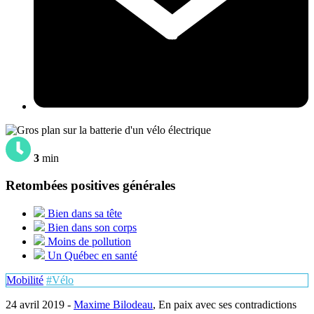
3
min
Retombées positives générales
Bien dans sa tête
Bien dans son corps
Moins de pollution
Un Québec en santé
Mobilité
#Vélo
24 avril 2019 -
Maxime Bilodeau
, En paix avec ses contradictions