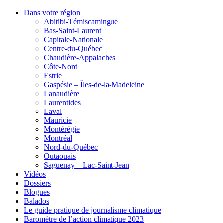
Dans votre région
Abitibi-Témiscamingue
Bas-Saint-Laurent
Capitale-Nationale
Centre-du-Québec
Chaudière-Appalaches
Côte-Nord
Estrie
Gaspésie – Îles-de-la-Madeleine
Lanaudière
Laurentides
Laval
Mauricie
Montérégie
Montréal
Nord-du-Québec
Outaouais
Saguenay – Lac-Saint-Jean
Vidéos
Dossiers
Blogues
Balados
Le guide pratique de journalisme climatique
Baromètre de l’action climatique 2023