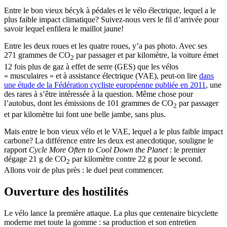
Entre le bon vieux bécyk à pédales et le vélo électrique, lequel a le
plus faible impact climatique? Suivez-nous vers le fil d’arrivée pour
savoir lequel enfilera le maillot jaune!
Entre les deux roues et les quatre roues, y’a pas photo. Avec ses
271 grammes de CO
par passager et par kilomètre, la voiture émet
2
12 fois plus de gaz à effet de serre (GES) que les vélos
« musculaires » et à assistance électrique (VAE), peut-on lire
dans
une étude de la Fédération cycliste européenne publiée en 2011
, une
des rares à s’être intéressée à la question. Même chose pour
l’autobus, dont les émissions de 101 grammes de CO
par passager
2
et par kilomètre lui font une belle jambe, sans plus.
Mais entre le bon vieux vélo et le VAE, lequel a le plus faible impact
carbone? La différence entre les deux est anecdotique, souligne le
rapport
Cycle More Often to Cool Down the Planet
: le premier
dégage 21 g de CO
par kilomètre contre 22 g pour le second.
2
Allons voir de plus près : le duel peut commencer.
Ouverture des hostilités
Le vélo lance la première attaque. La plus que centenaire bicyclette
moderne met toute la gomme : sa production et son entretien