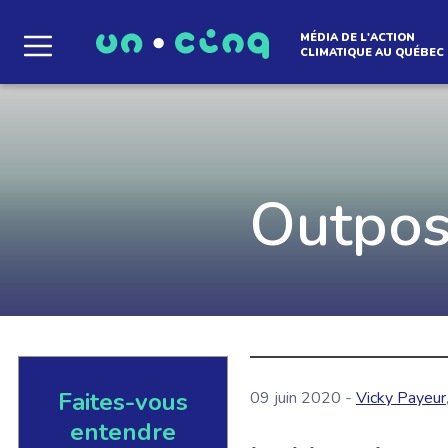
MÉDIA DE L'ACTION
CLIMATIQUE AU QUÉBEC
Le média qui d
l'atmosphère
Outpos
Que des solutions concrètes et inspirantes. I
notre infolettre pour découvrir des initiative
qui créent le mouvement.
Faites-vous
09 juin 2020 -
Vicky Payeur
EN SAVOIR +
entendre