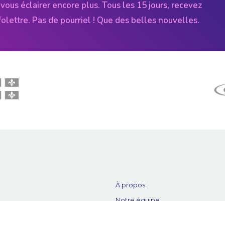
vous éclairer encore plus. Tous les 15 jours, recevez
folettre. Pas de pourriel ! Que des belles nouvelles.
À propos
Notre équipe
es
Nos partenaires