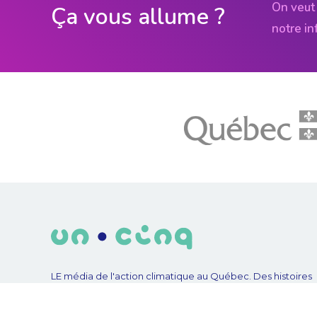
On veut 
Ça vous allume ?
notre in
LE média de l'action climatique au Québec. Des histoires
inspirantes, des solutions pratiques, des initiatives original
aux quatre coins du Québec. Un projet de Futur Simple,