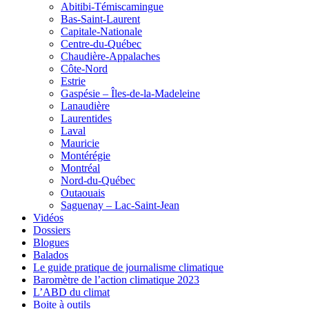
Abitibi-Témiscamingue
Bas-Saint-Laurent
Capitale-Nationale
Centre-du-Québec
Chaudière-Appalaches
Côte-Nord
Estrie
Gaspésie – Îles-de-la-Madeleine
Lanaudière
Laurentides
Laval
Mauricie
Montérégie
Montréal
Nord-du-Québec
Outaouais
Saguenay – Lac-Saint-Jean
Vidéos
Dossiers
Blogues
Balados
Le guide pratique de journalisme climatique
Baromètre de l’action climatique 2023
L’ABD du climat
Boite à outils