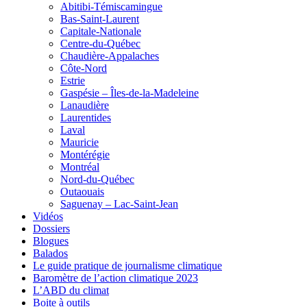
Abitibi-Témiscamingue
Bas-Saint-Laurent
Capitale-Nationale
Centre-du-Québec
Chaudière-Appalaches
Côte-Nord
Estrie
Gaspésie – Îles-de-la-Madeleine
Lanaudière
Laurentides
Laval
Mauricie
Montérégie
Montréal
Nord-du-Québec
Outaouais
Saguenay – Lac-Saint-Jean
Vidéos
Dossiers
Blogues
Balados
Le guide pratique de journalisme climatique
Baromètre de l’action climatique 2023
L’ABD du climat
Boite à outils