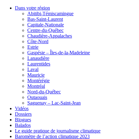
Dans votre région
Abitibi-Témiscamingue
Bas-Saint-Laurent
Capitale-Nationale
Centre-du-Québec
Chaudière-Appalaches
Côte-Nord
Estrie
Gaspésie – Îles-de-la-Madeleine
Lanaudière
Laurentides
Laval
Mauricie
Montérégie
Montréal
Nord-du-Québec
Outaouais
Saguenay – Lac-Saint-Jean
Vidéos
Dossiers
Blogues
Balados
Le guide pratique de journalisme climatique
Baromètre de l’action climatique 2023