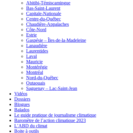
Abitibi-Témiscamingue
Bas-Saint-Laurent
Capitale-Nationale
Centre-du-Québec
Chaudière-Appalaches
Côte-Nord
Estrie
Gaspésie – Îles-de-la-Madeleine
Lanaudière
Laurentides
Laval
Mauricie
Montérégie
Montréal
Nord-du-Québec
Outaouais
Saguenay – Lac-Saint-Jean
Vidéos
Dossiers
Blogues
Balados
Le guide pratique de journalisme climatique
Baromètre de l’action climatique 2023
L’ABD du climat
Boite à outils