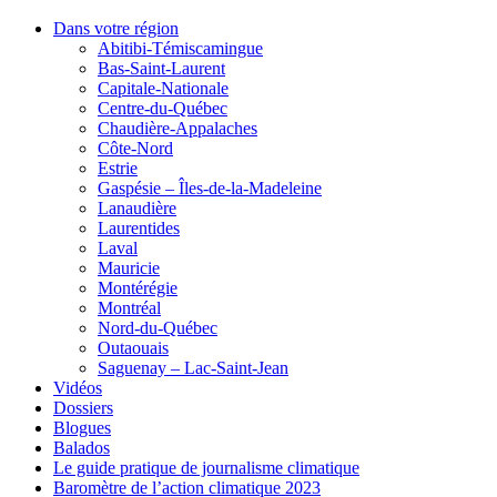
Dans votre région
Abitibi-Témiscamingue
Bas-Saint-Laurent
Capitale-Nationale
Centre-du-Québec
Chaudière-Appalaches
Côte-Nord
Estrie
Gaspésie – Îles-de-la-Madeleine
Lanaudière
Laurentides
Laval
Mauricie
Montérégie
Montréal
Nord-du-Québec
Outaouais
Saguenay – Lac-Saint-Jean
Vidéos
Dossiers
Blogues
Balados
Le guide pratique de journalisme climatique
Baromètre de l’action climatique 2023