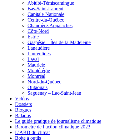
Abitibi-Témiscamingue
Bas-Saint-Laurent
Capitale-Nationale
Centre-du-Québec
Chaudière-Appalaches
Côte-Nord
Estrie
Gaspésie – Îles-de-la-Madeleine
Lanaudière
Laurentides
Laval
Mauricie
Montérégie
Montréal
Nord-du-Québec
Outaouais
Saguenay – Lac-Saint-Jean
Vidéos
Dossiers
Blogues
Balados
Le guide pratique de journalisme climatique
Baromètre de l’action climatique 2023
L’ABD du climat
Boite à outils