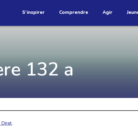
S’inspirer
Comprendre
Agir
Jeun
étend
Découvrez
ere 132 a
infolettre!
ci au Québec. Abonnez-vous à
s prometteuses et des gestes
JE M'ABONNE
 Dirat
,