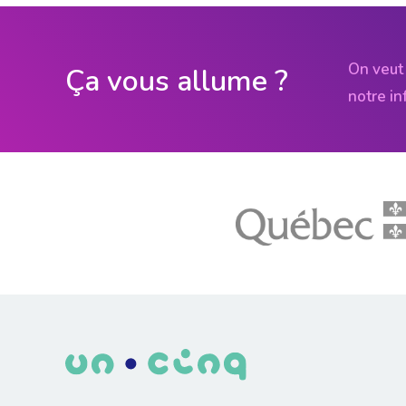
On veut 
Ça vous allume ?
notre in