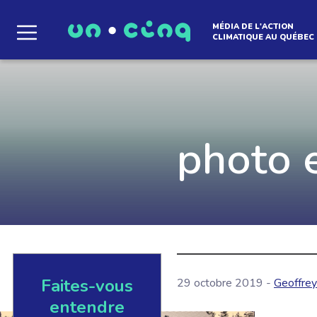
MÉDIA DE L'ACTION
CLIMATIQUE AU QUÉBEC
Le média qui d
l'atmosphère
photo 
Que des solutions concrètes et inspirantes. I
notre infolettre pour découvrir des initiative
qui créent le mouvement.
Faites-vous
29 octobre 2019 -
Geoffrey
EN SAVOIR +
entendre