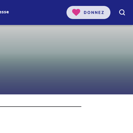
esse
DONNEZ
 notre