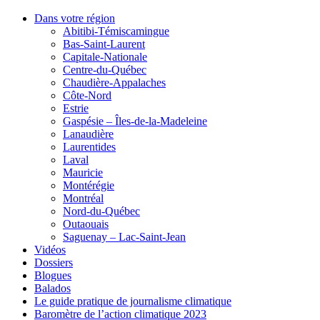
Dans votre région
Abitibi-Témiscamingue
Bas-Saint-Laurent
Capitale-Nationale
Centre-du-Québec
Chaudière-Appalaches
Côte-Nord
Estrie
Gaspésie – Îles-de-la-Madeleine
Lanaudière
Laurentides
Laval
Mauricie
Montérégie
Montréal
Nord-du-Québec
Outaouais
Saguenay – Lac-Saint-Jean
Vidéos
Dossiers
Blogues
Balados
Le guide pratique de journalisme climatique
Baromètre de l’action climatique 2023