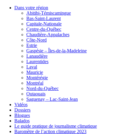
Dans votre région
Abitibi-Témiscamingue
Bas-Saint-Laurent
Capitale-Nationale
Centre-du-Québec
Chaudière-Appalaches
Côte-Nord
Estrie
Gaspésie – Îles-de-la-Madeleine
Lanaudière
Laurentides
Laval
Mauricie
Montérégie
Montréal
Nord-du-Québec
Outaouais
Saguenay – Lac-Saint-Jean
Vidéos
Dossiers
Blogues
Balados
Le guide pratique de journalisme climatique
Baromètre de l’action climatique 2023