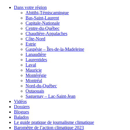
Dans votre région
Abitibi-Témiscamingue
Bas-Saint-Laurent
Capitale-Nationale
Centre-du-Québec
Chaudière-Appalaches
Côte-Nord
Estrie
Gaspésie – Îles-de-la-Madeleine
Lanaudière
Laurentides
Laval
Mauricie
Montérégie
Montréal
Nord-du-Québec
Outaouais
Saguenay – Lac-Saint-Jean
Vidéos
Dossiers
Blogues
Balados
Le guide pratique de journalisme climatique
Baromètre de l’action climatique 2023