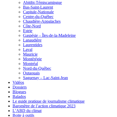
Abitibi-Témiscamingue
Bas-Saint-Laurent
Capitale-Nationale
Centre-du-Québec
Chaudière-Appalaches
Côte-Nord
Estrie
Gaspésie – Îles-de-la-Madeleine
Lanaudière
Laurentides
Laval
Mauricie
Montérégie
Montréal
Nord-du-Québec
Outaouais
Saguenay – Lac-Saint-Jean
Vidéos
Dossiers
Blogues
Balados
Le guide pratique de journalisme climatique
Baromètre de l’action climatique 2023
L’ABD du climat
Boite à outils