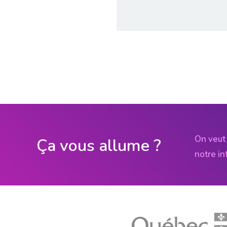
On veut 
Ça vous allume ?
notre in