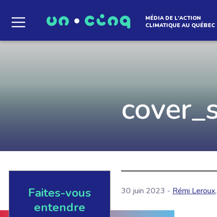
MÉDIA DE L'ACTION
CLIMATIQUE AU QUÉBEC
Le média qui d
l'atmosphère
cover_
Que des solutions concrètes et inspirantes. I
notre infolettre pour découvrir des initiative
qui créent le mouvement.
Faites-vous
30 juin 2023 -
Rémi Leroux
EN SAVOIR +
entendre